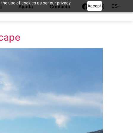
 the use of cookies as per our privacy
Accept
ES
g
Ayuda
Contacto
scape