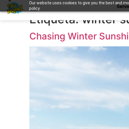
Our website uses cookies to give you the best and most
Apuntame !
Servi
policy.
Etiqueta:
winter s
Chasing Winter Sunshin