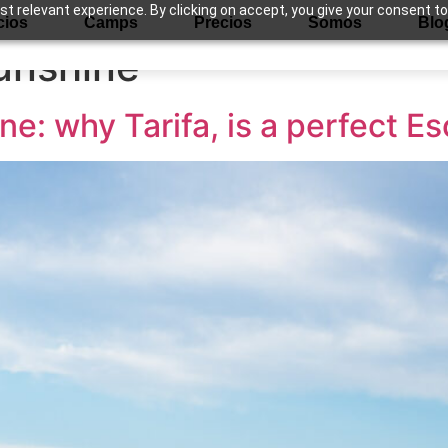
 relevant experience. By clicking on accept, you give your consent to
cios
Camps
Precios
Somos
Blo
unshine
e: why Tarifa, is a perfect E