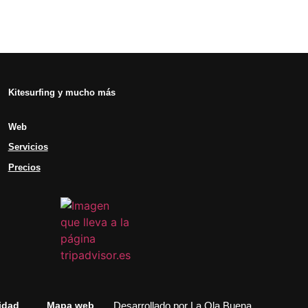
Kitesurfing y mucho más
Web
Servicios
Precios
Desarrollado por
La Ola Buena
idad
Mapa web