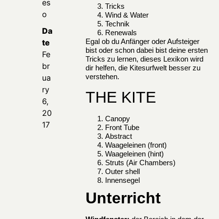
es
Tricks
o
Wind & Water
Technik
Da
Renewals
Egal ob du Anfänger oder Aufsteiger
te
bist oder schon dabei bist deine ersten
Fe
Tricks zu lernen, dieses Lexikon wird
br
dir helfen, die Kitesurfwelt besser zu
verstehen.
ua
ry
THE KITE
6,
20
Canopy
17
Front Tube
Abstract
Waageleinen (front)
Waageleinen (hint)
Struts (Air Chambers)
Outer shell
Innensegel
Unterricht