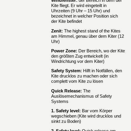
Windfenster:
der Bereich in dem der
Kite fliegt. Er wird eingeteilt in
Uhrzeiten (9 Uhr – 15 Uhr) und
bezeichnet in welcher Position sich
der Kite befindet
Zenit:
The highest stand of the Kites
am Himmel, genau über dem Kiter (12
Uhr)
Power Zone:
Der Bereich, wo der Kite
den größten Zug entwickelt (in
Windrichtung vor dem Kiter)
Safety System:
Hilft in Notfällen, den
Kite drucklos zu machen oder sich
complett vom Kite zu lösen
Quick Release:
The
Auslösemechanismus of Safety
Systems
1. Safety level:
Bar vom Körper
wegschieben (Kite wird drucklos und
sinkt zu Boden)
2. Safety level:
Quick release am