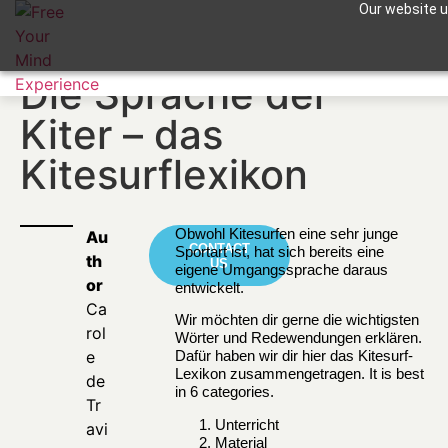
Our website us
Apuntame !
Die Sprache der
Kiter – das
Kitesurflexikon
Obwohl Kitesurfen eine sehr junge
Au
CONTACT
Sportart ist, hat sich bereits eine
th
US
eigene Umgangssprache daraus
or
entwickelt.
Ca
Wir möchten dir gerne die wichtigsten
rol
Wörter und Redewendungen erklären.
e
Dafür haben wir dir hier das Kitesurf-
Lexikon zusammengetragen. It is best
de
in 6 categories.
Tr
Unterricht
avi
Material