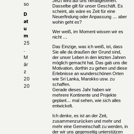
Jetzt wird auf uns herabgesehen.
so
Dasselbe gilt für unser Geschäft. Es
scheint, als wäre es Zeit für eine
D
Neuerfindung oder Anpassung … aber
at
wohin geht es?
u
Wer weiß, im Moment wissen wir es
m
nicht …
25
Das Einzige, was ich weiß, ist, dass
.
Sie alle da draußen der Grund sind,
M
der unser Leben in den letzten Jahren
möglich gemacht hat. Das gab uns die
är
Motivation, dorthin zu gehen und diese
z
Erlebnisse an wunderschönen Orten
20
wie Sri Lanka, Marokko usw. zu
schaffen.
20
Gerade dieses Jahr haben wir
mehrere Kontinente und Projekte
geplant… mal sehen, wie sich alles
entwickelt.
Ich denke, es ist an der Zeit,
zusammenzurücken und mehr und
mehr eine Gemeinschaft zu werden, in
der wir uns gegenseitig unterstützen