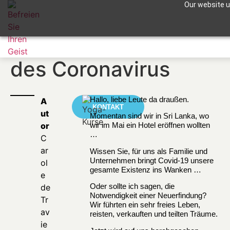
Our website us
Apuntame !
Nach dem Ausbruch
des Coronavirus
Hallo, liebe Leute da draußen.
A
KONTAKT
ut
Momentan sind wir in Sri Lanka, wo
or
wir im Mai ein Hotel eröffnen wollten
…
C
ar
Wissen Sie, für uns als Familie und
Unternehmen bringt Covid-19 unsere
ol
gesamte Existenz ins Wanken …
e
Oder sollte ich sagen, die
de
Notwendigkeit einer Neuerfindung?
Tr
Wir führten ein sehr freies Leben,
av
reisten, verkauften und teilten Träume.
ie