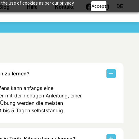
 the use of cookies as per our privacy
Accept
DE
Blog
Hilfe
Kontakt
en zu lernen?
fens kann anfangs eine
r mit der richtigen Anleitung, einer
d Übung werden die meisten
 bis 5 Tagen selbstständig.
m in Tarifa Kitesurfen zu lernen?