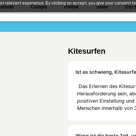
 relevant experience. By clicking on accept, you give your consent to
ebote
Camps
Preise
Team
Der 
Kitesurfen
Ist es schwierig, Kitesurf
Das Erlernen des Kitesur
Herausforderung sein, abe
positiven Einstellung un
Menschen innerhalb von 3
Wann ist die beste Zeit, u