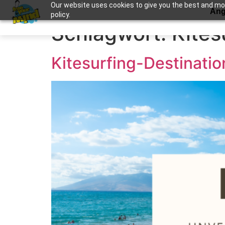
Our website uses cookies to give you the best and most
Apuntame !
Ang
policy.
Schlagwort:
Kites
Kitesurfing-Destinati