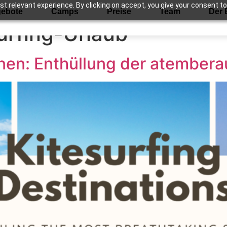
 relevant experience. By clicking on accept, you give your consent to
ebote
Camps
Preise
Team
Der 
urfing-Urlaub
onen: Enthüllung der atembe