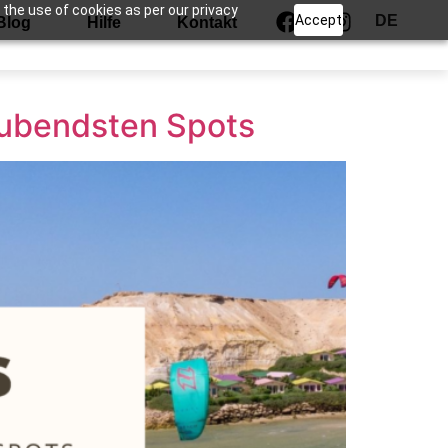
 the use of cookies as per our privacy
Accept
DE
Blog
Hilfe
Kontakt
raubendsten Spots