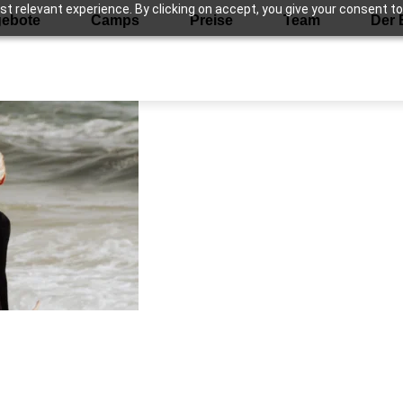
 relevant experience. By clicking on accept, you give your consent to
ebote
Camps
Preise
Team
Der 
g