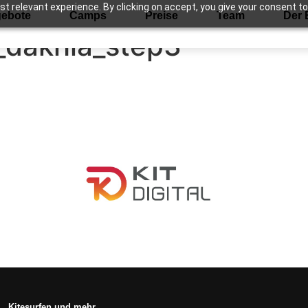
 relevant experience. By clicking on accept, you give your consent to
ebote
Camps
Preise
Team
Der 
_dakhla_step3
Kitesurfen und mehr