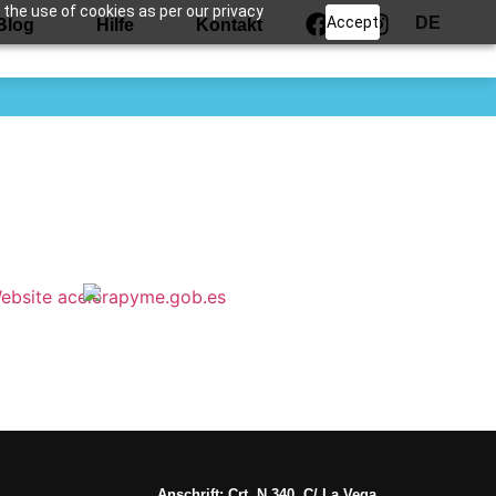
 the use of cookies as per our privacy
Accept
DE
Blog
Hilfe
Kontakt
Anschrift: Crt. N 340, C/ La Vega