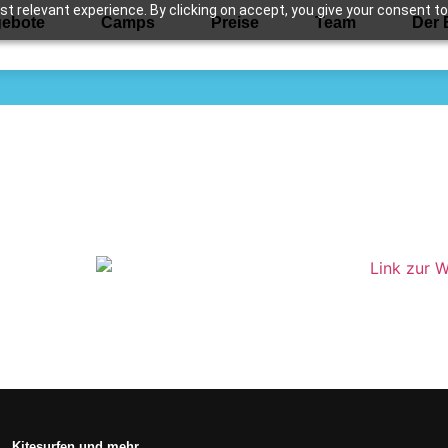
 relevant experience. By clicking on accept, you give your consent to
ebote
Camps
Preise
Team
Der 
_dakhla_knots
Kitesurfen und mehr