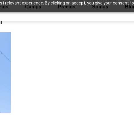
 relevant experience. By clicking on accept, you give your consent to
cios
Camps
Precios
Somos
Blo
f