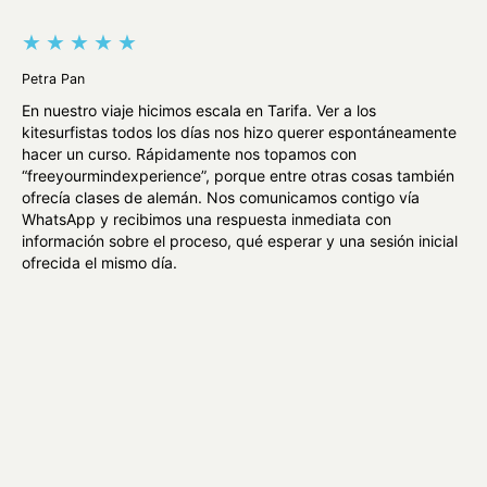
★
★
★
★
★
★
Petra Pan
Jer
En nuestro viaje hicimos escala en Tarifa. Ver a los
¡Qu
kitesurfistas todos los días nos hizo querer espontáneamente
FYM
hacer un curso. Rápidamente nos topamos con
In
“freeyourmindexperience”, porque entre otras cosas también
de
ofrecía clases de alemán. Nos comunicamos contigo vía
obt
WhatsApp y recibimos una respuesta inmediata con
añ
información sobre el proceso, qué esperar y una sesión inicial
ofrecida el mismo día.