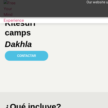
Our website us
Apuntame !
Kitesurf
camps
Dakhla
CONTACTAR
¿Qué incluye?