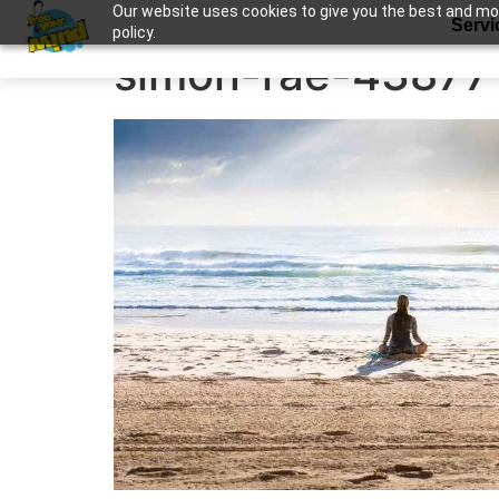
Our website uses cookies to give you the best and most
Apuntame !
Servi
policy.
simon-rae-43877