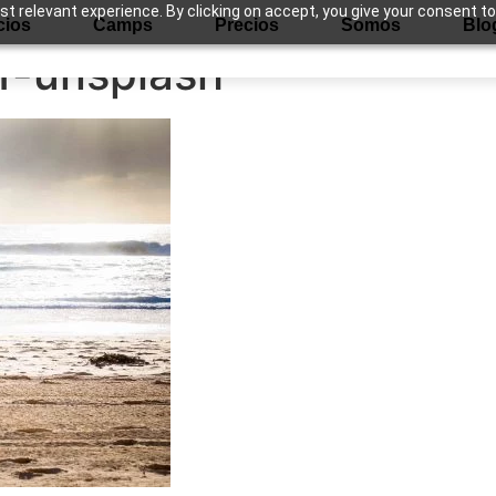
 relevant experience. By clicking on accept, you give your consent to
cios
Camps
Precios
Somos
Blo
1-unsplash