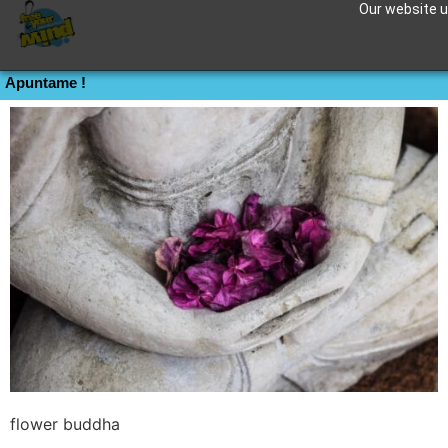
Our website us
Yoga buddha
Apuntame !
flower buddha