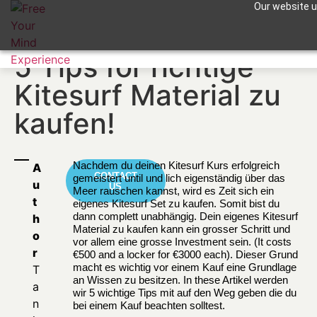
Our website us
Apuntame !
5 Tips for richtige
Kitesurf Material zu
kaufen!
Nachdem du deinen Kitesurf Kurs erfolgreich
A
CONTACT
gemeistert until und lich eigenständig über das
u
US
Meer rauschen kannst, wird es Zeit sich ein
t
eigenes Kitesurf Set zu kaufen. Somit bist du
dann complett unabhängig. Dein eigenes Kitesurf
h
Material zu kaufen kann ein grosser Schritt und
o
vor allem eine grosse Investment sein. (It costs
r
€500 and a locker for €3000 each). Dieser Grund
macht es wichtig vor einem Kauf eine Grundlage
T
an Wissen zu besitzen. In these Artikel werden
a
wir 5 wichtige Tips mit auf den Weg geben die du
n
bei einem Kauf beachten solltest.