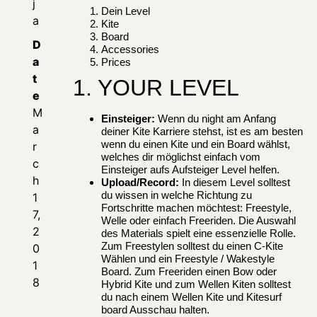
j
Dein Level
a
Kite
Board
D
Accessories
a
Prices
t
1. YOUR LEVEL
e
M
Einsteiger:
Wenn du night am Anfang
a
deiner Kite Karriere stehst, ist es am besten
wenn du einen Kite und ein Board wählst,
r
welches dir möglichst einfach vom
c
Einsteiger aufs Aufsteiger Level helfen.
h
Upload/Record:
In diesem Level solltest
du wissen in welche Richtung zu
1
Fortschritte machen möchtest: Freestyle,
7,
Welle oder einfach Freeriden. Die Auswahl
2
des Materials spielt eine essenzielle Rolle.
Zum Freestylen solltest du einen C-Kite
0
Wählen und ein Freestyle / Wakestyle
1
Board. Zum Freeriden einen Bow oder
8
Hybrid Kite und zum Wellen Kiten solltest
du nach einem Wellen Kite und Kitesurf
board Ausschau halten.